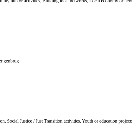
ty hub or activities, Building local networks, Local economy or new 
ler genbrug
n, Social Justice / Just Transition activities, Youth or education project