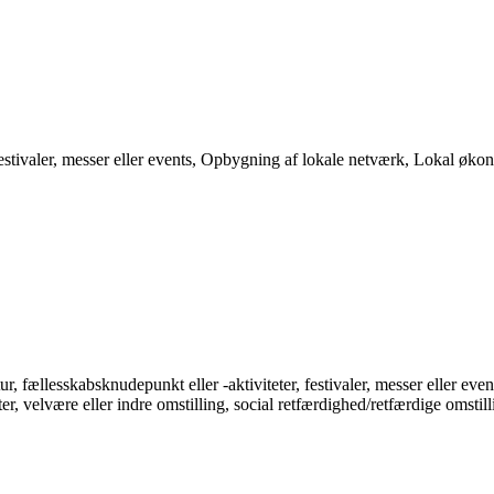
tivaler, messer eller events, Opbygning af lokale netværk, Lokal økon
fællesskabsknudepunkt eller -aktiviteter, festivaler, messer eller events
 velvære eller indre omstilling, social retfærdighed/retfærdige omstilli