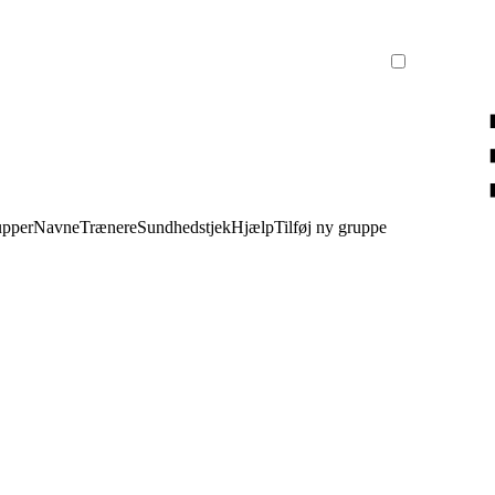
upper
Navne
Trænere
Sundhedstjek
Hjælp
Tilføj ny gruppe