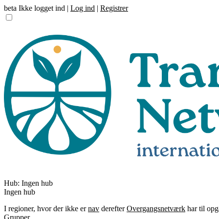
beta
Ikke logget ind |
Log ind
|
Registrer
Hub:
Ingen hub
Ingen hub
I regioner, hvor der ikke er
nav
derefter
Overgangsnetværk
har til op
Grupper