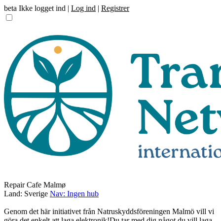
beta
Ikke logget ind |
Log ind
|
Registrer
Repair Cafe Malmø
Land: Sverige
Nav: Ingen hub
Genom det här initiativet från Natruskyddsföreningen Malmö vill vi
göra det enkelt att laga elektronik!Du tar med dig något du vill laga