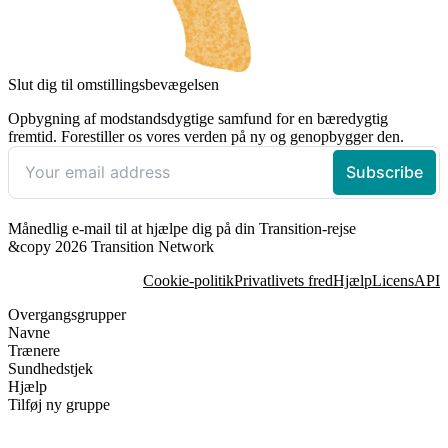
Slut dig til omstillingsbevægelsen
Opbygning af modstandsdygtige samfund for en bæredygtig
fremtid. Forestiller os vores verden på ny og genopbygger den.
Månedlig e-mail til at hjælpe dig på din Transition-rejse
&copy 2026 Transition Network
Cookie-politik
Privatlivets fred
Hjælp
Licens
API
Overgangsgrupper
Navne
Trænere
Sundhedstjek
Hjælp
Tilføj ny gruppe