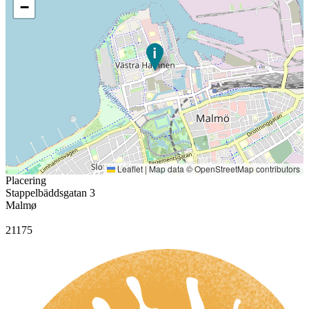
−
Leaflet
|
Map data ©
OpenStreetMap
contributors
Placering
Stappelbäddsgatan 3
Malmø
21175