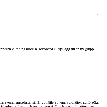
upper
Nav
Träningsskor
Hälsokontroll
Hjälp
Lägg till en ny grupp
våra evenemangsdagar så får du hjälp av våra volontärer att försöka
 arbetar ideellt och under varje tillfälle har vi volontärer som