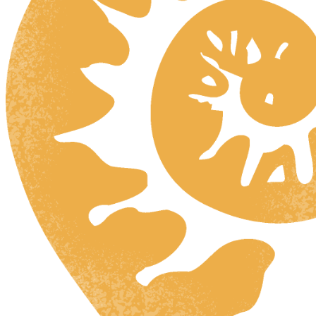
HR
ZH
RU