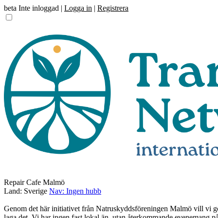
beta
Inte inloggad |
Logga in
|
Registrera
Repair Cafe Malmö
Land: Sverige
Nav: Ingen hubb
Genom det här initiativet från Natruskyddsföreningen Malmö vill vi gör
laga det. Vi har ingen fast lokal än, utan återkommande evenemang på o