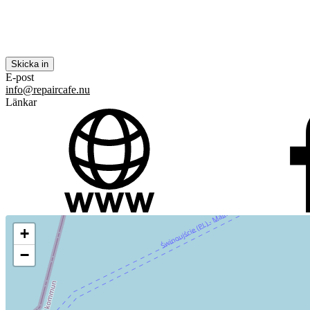
E-post
info@repaircafe.nu
Länkar
+
−