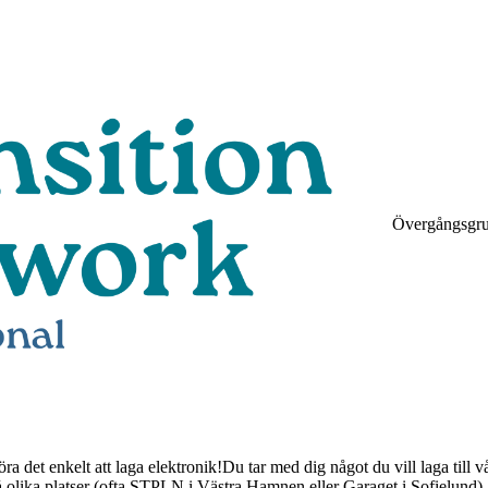
Övergångsgr
a det enkelt att laga elektronik!Du tar med dig något du vill laga till 
lika platser (ofta STPLN i Västra Hamnen eller Garaget i Sofielund). Vi