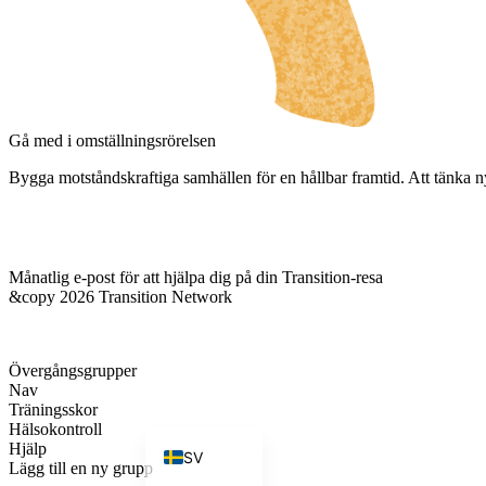
FI
HU
JA
IT
Gå med i omställningsrörelsen
DE
Bygga motståndskraftiga samhällen för en hållbar framtid. Att tänka n
ES
ES_MX
Månatlig e-post för att hjälpa dig på din Transition-resa
ES_CO
&copy 2026 Transition Network
FR
PT
Övergångsgrupper
PT_BR
Nav
Träningsskor
EN
Hälsokontroll
Hjälp
SV
Lägg till en ny grupp