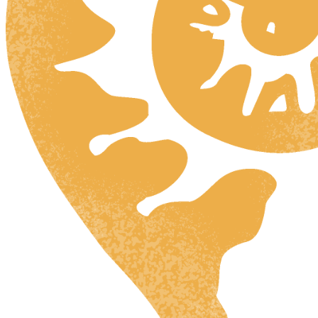
HR
ZH
RU
UK
NL
DA