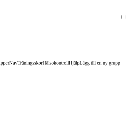
upper
Nav
Träningsskor
Hälsokontroll
Hjälp
Lägg till en ny grupp