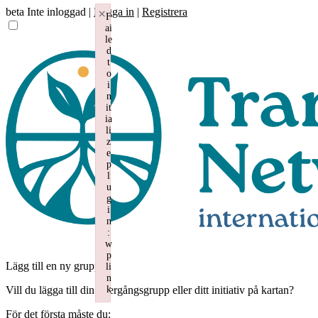
beta
Inte inloggad |
Logga in
×
|
Registrera
F
ai
le
d
t
o
i
n
it
ia
li
z
e
p
l
u
g
i
n
:
w
p
Lägg till en ny grupp
li
n
Vill du lägga till din övergångsgrupp eller ditt initiativ på kartan?
k
Failed to initialize plugin: wplink
För det första måste du: