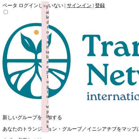
×
ベータ
ログインしていない |
サインイン
|
登録
F
ai
le
d
t
o
i
n
it
ia
li
z
e
p
l
u
g
i
n
:
w
p
li
新しいグループを追加する
n
k
あなたのトランジション・グループ／イニシアチブをマップ
Failed to initialize plugin: wplink