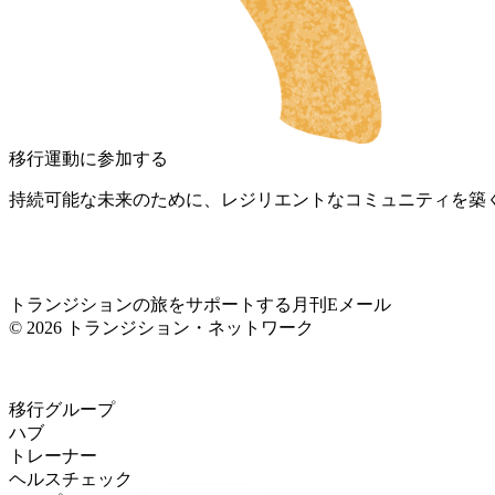
NL
DA
FI
HU
SV
移行運動に参加する
IT
持続可能な未来のために、レジリエントなコミュニティを築
DE
ES
ES_MX
トランジションの旅をサポートする月刊Eメール
© 2026 トランジション・ネットワーク
ES_CO
FR
PT
移行グループ
ハブ
PT_BR
トレーナー
ヘルスチェック
EN