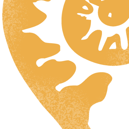
HR
ZH
RU
UK