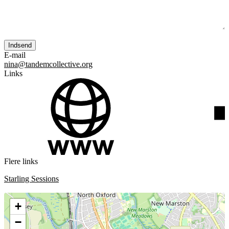
E-mail
nina@tandemcollective.org
Links
Flere links
Starling Sessions
+
−