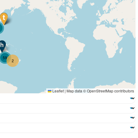
59
2
Leaflet
|
Map data ©
OpenStreetMap
contributors