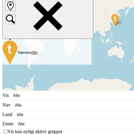
Grupper
(964)
Navne
(19)
Trænere
(56)
Vis
Nav
Land
Emne
Vis kun nyligt aktive grupper