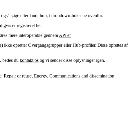
kan også søge efter land, hub, i dropdown-boksene ovenfor.
gvis er registreret her.
 gøres mere interoperable gennem
API'er
 ikke opretter Overgangsgrupper eller Hub-profiler. Disse oprettes af
n, bedes du
kontakt os
og vi sender disse oplysninger igen.
are, Repair or reuse, Energy, Communications and dissemination