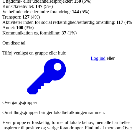
Ungdoms- eller uddannelsesprojekter:
150
(5%)
Kunst/kreativitet:
147
(5%)
Velbefindende eller indre forandring:
144
(5%)
Transport:
127
(4%)
Aktiviteter inden for social retfærdighed/retfærdig omstilling:
117
(4%
Andet:
100
(3%)
Kommunikation og formidling:
37
(1%)
Om disse tal
Tilføj venligst en gruppe eller hub:
Log ind
eller
Overgangsgrupper
Omstillingsgrupper bringer lokalbefolkningen sammen.
Hver gruppe er forskellig, formet af lokale behov, men alle har fælles
inspirerer til positive og varige forandringer. Find ud af mere om
Over