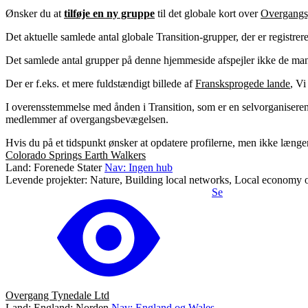
Ønsker du at
tilføje en ny gruppe
til det globale kort over
Overgangs
Det aktuelle samlede antal globale Transition-grupper, der er registrer
Det samlede antal grupper på denne hjemmeside afspejler ikke de mange
Der er f.eks. et mere fuldstændigt billede af
Fransksprogede lande
, Vi
I overensstemmelse med ånden i Transition, som er en selvorganiseren
medlemmer af overgangsbevægelsen.
Hvis du på et tidspunkt ønsker at opdatere profilerne, men ikke længe
Colorado Springs Earth Walkers
Land: Forenede Stater
Nav: Ingen hub
Levende projekter: Nature, Building local networks, Local economy or
Se
Overgang Tynedale Ltd
Land: England: Norden
Nav: England og Wales