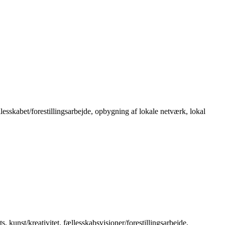
llesskabet/forestillingsarbejde, opbygning af lokale netværk, lokal
, kunst/kreativitet, fællesskabsvisioner/forestillingsarbejde,