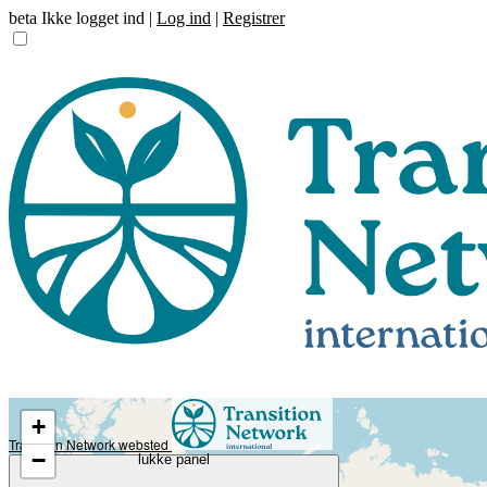
beta
Ikke logget ind |
Log ind
|
Registrer
+
Transiton Network websted
−
lukke panel