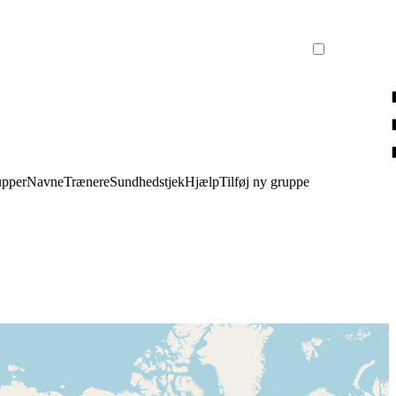
upper
Navne
Trænere
Sundhedstjek
Hjælp
Tilføj ny gruppe