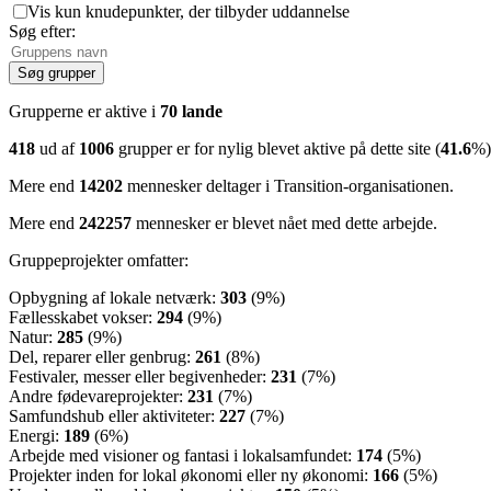
Vis kun knudepunkter, der tilbyder uddannelse
Søg efter:
Grupperne er aktive i
70 lande
418
ud af
1006
grupper er for nylig blevet aktive på dette site (
41.6
%)
Mere end
14202
mennesker deltager i Transition-organisationen.
Mere end
242257
mennesker er blevet nået med dette arbejde.
Gruppeprojekter omfatter:
Opbygning af lokale netværk:
303
(9%)
Fællesskabet vokser:
294
(9%)
Natur:
285
(9%)
Del, reparer eller genbrug:
261
(8%)
Festivaler, messer eller begivenheder:
231
(7%)
Andre fødevareprojekter:
231
(7%)
Samfundshub eller aktiviteter:
227
(7%)
Energi:
189
(6%)
Arbejde med visioner og fantasi i lokalsamfundet:
174
(5%)
Projekter inden for lokal økonomi eller ny økonomi:
166
(5%)