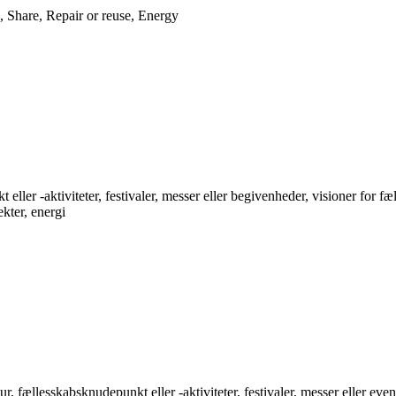
 Share, Repair or reuse, Energy
ler -aktiviteter, festivaler, messer eller begivenheder, visioner for fæ
kter, energi
fællesskabsknudepunkt eller -aktiviteter, festivaler, messer eller events