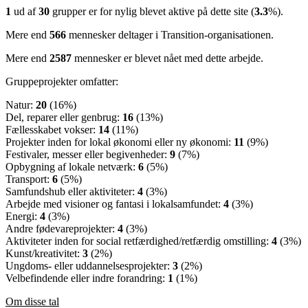
1
ud af
30
grupper er for nylig blevet aktive på dette site (
3.3
%).
Mere end
566
mennesker deltager i Transition-organisationen.
Mere end
2587
mennesker er blevet nået med dette arbejde.
Gruppeprojekter omfatter:
Natur:
20
(16%)
Del, reparer eller genbrug:
16
(13%)
Fællesskabet vokser:
14
(11%)
Projekter inden for lokal økonomi eller ny økonomi:
11
(9%)
Festivaler, messer eller begivenheder:
9
(7%)
Opbygning af lokale netværk:
6
(5%)
Transport:
6
(5%)
Samfundshub eller aktiviteter:
4
(3%)
Arbejde med visioner og fantasi i lokalsamfundet:
4
(3%)
Energi:
4
(3%)
Andre fødevareprojekter:
4
(3%)
Aktiviteter inden for social retfærdighed/retfærdig omstilling:
4
(3%)
Kunst/kreativitet:
3
(2%)
Ungdoms- eller uddannelsesprojekter:
3
(2%)
Velbefindende eller indre forandring:
1
(1%)
Om disse tal