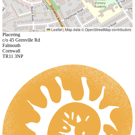
Leaflet
|
Map data ©
OpenStreetMap
contributors
Placering
c/o 45 Grenville Rd
Falmouth
Cornwall
TR11 3NP