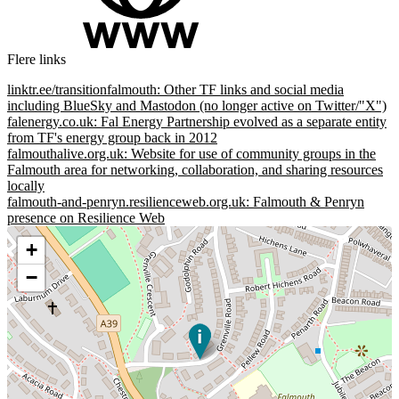
Flere links
linktr.ee/transitionfalmouth: Other TF links and social media
including BlueSky and Mastodon (no longer active on Twitter/"X")
falenergy.co.uk: Fal Energy Partnership evolved as a separate entity
from TF's energy group back in 2012
falmouthalive.org.uk: Website for use of community groups in the
Falmouth area for networking, collaboration, and sharing resources
locally
falmouth-and-penryn.resilienceweb.org.uk: Falmouth & Penryn
presence on Resilience Web
+
−