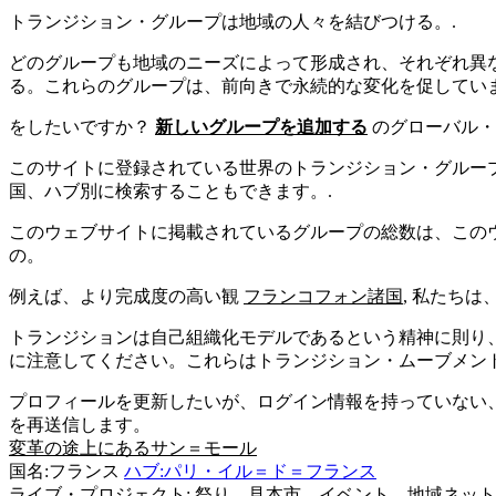
トランジション・グループは地域の人々を結びつける。.
どのグループも地域のニーズによって形成され、それぞれ異
る。これらのグループは、前向きで永続的な変化を促してい
をしたいですか？
新しいグループを追加する
のグローバル
このサイトに登録されている世界のトランジション・グルー
国、ハブ別に検索することもできます。.
このウェブサイトに掲載されているグループの総数は、この
の。
例えば、より完成度の高い観
フランコフォン諸国
, 私たち
トランジションは自己組織化モデルであるという精神に則り
に注意してください。これらはトランジション・ムーブメン
プロフィールを更新したいが、ログイン情報を持っていない
を再送信します。
変革の途上にあるサン＝モール
国名:フランス
ハブ:パリ・イル＝ド＝フランス
ライブ・プロジェクト: 祭り、見本市、イベント、地域ネッ