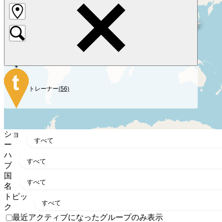
グループ
(964)
ハブ
(19)
トレーナー
(56)
ショ
ー
ハ
ブ
国
名
トピッ
ク
最近アクティブになったグループのみ表示