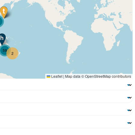
59
2
Leaflet
|
Map data ©
OpenStreetMap
contributors