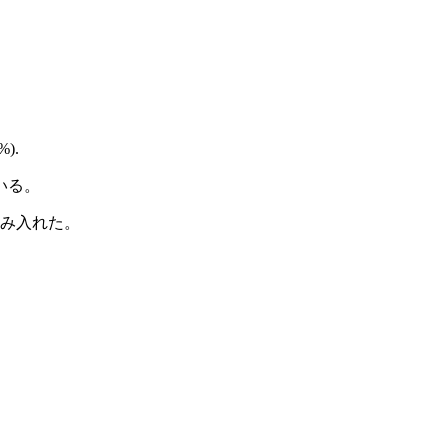
%).
いる。
み入れた。