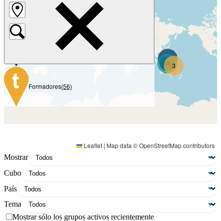
Grupos
(965)
674
193
Bujes
(19)
17
52
2
98
3
Formadores
(56)
Leaflet
|
Map data ©
OpenStreetMap
contributors
Mostrar
Cubo
País
Tema
Mostrar sólo los grupos activos recientemente