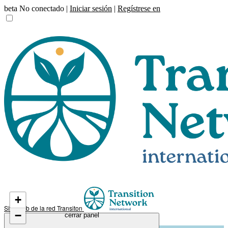
beta
No conectado |
Iniciar sesión
|
Regístrese en
+
Sitio web de la red Transiton
−
cerrar panel