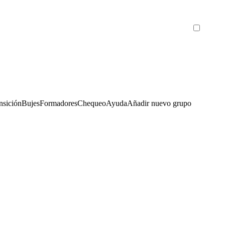
nsición
Bujes
Formadores
Chequeo
Ayuda
Añadir nuevo grupo