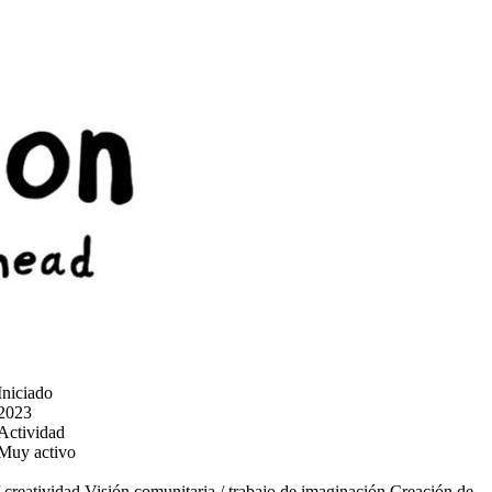
Iniciado
2023
Actividad
Muy activo
/ creatividad
Visión comunitaria / trabajo de imaginación
Creación de