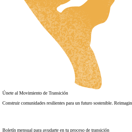
HR
ZH
RU
UK
NL
DA
FI
HU
JA
SV
Únete al Movimiento de Transición
IT
Construir comunidades resilientes para un futuro sostenible. Reimagin
DE
ES
Boletín mensual para ayudarte en tu proceso de transición
ES_MX