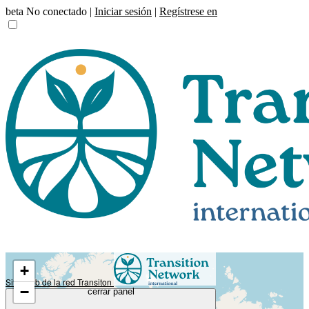
beta
No conectado |
Iniciar sesión
|
Regístrese en
+
Sitio web de la red Transiton
−
cerrar panel