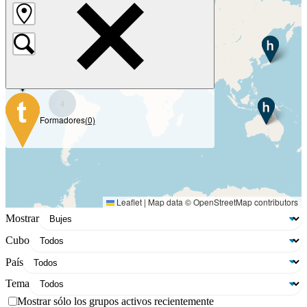
Grupos
(0)
13
Bujes
(19)
4
Formadores
(0)
Leaflet
|
Map data ©
OpenStreetMap
contributors
Mostrar
Cubo
País
Tema
Mostrar sólo los grupos activos recientemente