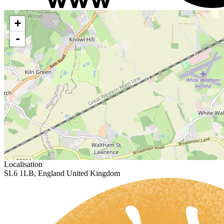
+
-
Localisation
SL6 1LB, England United Kingdom