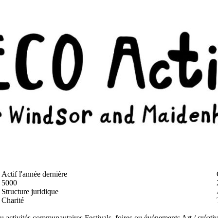
Actif l'année dernière
5000
Structure juridique
Charité
u activités communautaires
Festivals, foires ou événements
Art / créativ