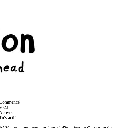
Commencé
2023
Activité
Très actif
ité
Vision communautaire / travail d'imagination
Construire des