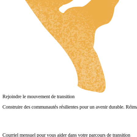
HR
ZH
RU
UK
NL
DA
FI
HU
JA
SV
Rejoindre le mouvement de transition
IT
Construire des communautés résilientes pour un avenir durable. Réima
DE
ES
Courriel mensuel pour vous aider dans votre parcours de transition
ES_MX