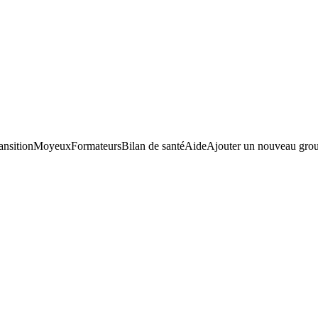
ansition
Moyeux
Formateurs
Bilan de santé
Aide
Ajouter un nouveau gro