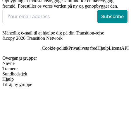
Opbygning af modstandsdygtige samfund for en bæredygtig
fremtid. Forestiller os vores verden på ny og genopbygger den.
Månedlig e-mail til at hjælpe dig på din Transition-rejse
&copy 2026 Transition Network
Cookie-politik
Privatlivets fred
Hjælp
Licens
API
Overgangsgrupper
Navne
Trænere
Sundhedstjek
Hjælp
Tilføj ny gruppe