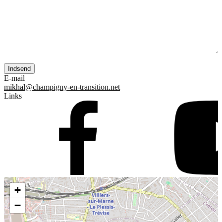
E-mail
mikhal@champigny-en-transition.net
Links
+
−