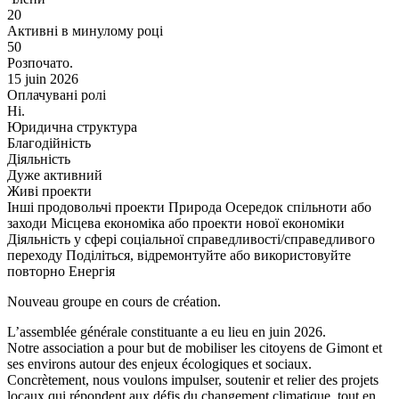
20
Активні в минулому році
50
Розпочато.
15 juin 2026
Оплачувані ролі
Ні.
Юридична структура
Благодійність
Діяльність
Дуже активний
Живі проекти
Інші продовольчі проекти
Природа
Осередок спільноти або
заходи
Місцева економіка або проекти нової економіки
Діяльність у сфері соціальної справедливості/справедливого
переходу
Поділіться, відремонтуйте або використовуйте
повторно
Енергія
Nouveau groupe en cours de création.
L’assemblée générale constituante a eu lieu en juin 2026.
Notre association a pour but de mobiliser les citoyens de Gimont et
ses environs autour des enjeux écologiques et sociaux.
Concrètement, nous voulons impulser, soutenir et relier des projets
locaux qui répondent aux défis du changement climatique, tout en