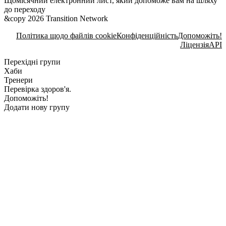
Щомісячний електронний лист, який допоможе вам на шляху
до переходу
&copy 2026 Transition Network
Політика щодо файлів cookie
Конфіденційність
Допоможіть!
Ліцензія
API
Перехідні групи
Хаби
Тренери
Перевірка здоров'я.
Допоможіть!
Додати нову групу