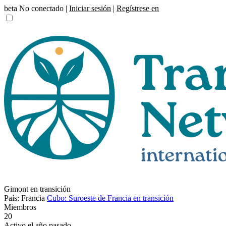
beta
No conectado |
Iniciar sesión
|
Regístrese en
Gimont en transición
País: Francia
Cubo: Suroeste de Francia en transición
Miembros
20
Activo el año pasado