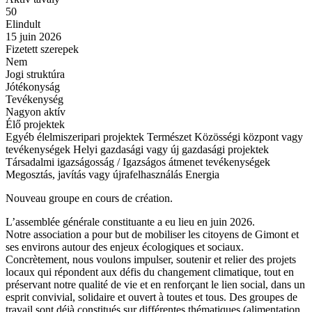
50
Elindult
15 juin 2026
Fizetett szerepek
Nem
Jogi struktúra
Jótékonyság
Tevékenység
Nagyon aktív
Élő projektek
Egyéb élelmiszeripari projektek
Természet
Közösségi központ vagy
tevékenységek
Helyi gazdasági vagy új gazdasági projektek
Társadalmi igazságosság / Igazságos átmenet tevékenységek
Megosztás, javítás vagy újrafelhasználás
Energia
Nouveau groupe en cours de création.
L’assemblée générale constituante a eu lieu en juin 2026.
Notre association a pour but de mobiliser les citoyens de Gimont et
ses environs autour des enjeux écologiques et sociaux.
Concrètement, nous voulons impulser, soutenir et relier des projets
locaux qui répondent aux défis du changement climatique, tout en
préservant notre qualité de vie et en renforçant le lien social, dans un
esprit convivial, solidaire et ouvert à toutes et tous. Des groupes de
travail sont déjà constitués sur différentes thématiques (alimentation,