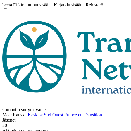
beeta
Ei kirjautunut sisään |
Kirjaudu sisään
|
Rekisteröi
Gimontin siirtymävaihe
Maa: Ranska
Keskus: Sud Ouest France en Transition
Jäsenet
20
Aktiivinen viime vuonna