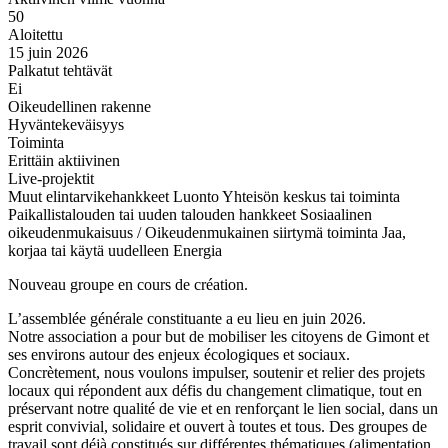
50
Aloitettu
15 juin 2026
Palkatut tehtävät
Ei
Oikeudellinen rakenne
Hyväntekeväisyys
Toiminta
Erittäin aktiivinen
Live-projektit
Muut elintarvikehankkeet
Luonto
Yhteisön keskus tai toiminta
Paikallistalouden tai uuden talouden hankkeet
Sosiaalinen
oikeudenmukaisuus / Oikeudenmukainen siirtymä toiminta
Jaa,
korjaa tai käytä uudelleen
Energia
Nouveau groupe en cours de création.
L’assemblée générale constituante a eu lieu en juin 2026.
Notre association a pour but de mobiliser les citoyens de Gimont et
ses environs autour des enjeux écologiques et sociaux.
Concrètement, nous voulons impulser, soutenir et relier des projets
locaux qui répondent aux défis du changement climatique, tout en
préservant notre qualité de vie et en renforçant le lien social, dans un
esprit convivial, solidaire et ouvert à toutes et tous. Des groupes de
travail sont déjà constitués sur différentes thématiques (alimentation,