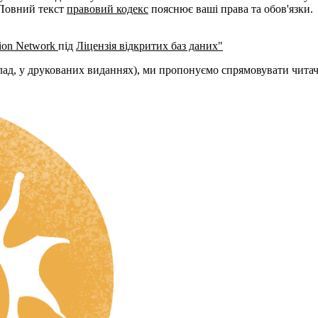
 Повний текст
правовий кодекс
пояснює ваші права та обов'язки.
tion Network
під
Ліцензія відкритих баз даних"
клад, у друкованих виданнях), ми пропонуємо спрямовувати чита