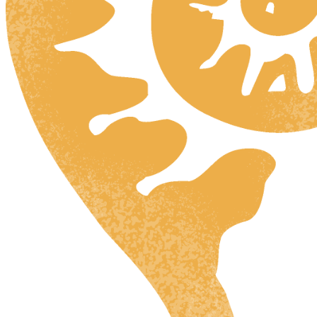
HR
ZH
RU
NL
DA
FI
HU