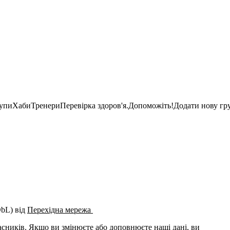
рупи
Хаби
Тренери
Перевірка здоров'я.
Допоможіть!
Додати нову гр
bL) від
Перехідна мережа
часників. Якщо ви змінюєте або доповнюєте наші дані, ви