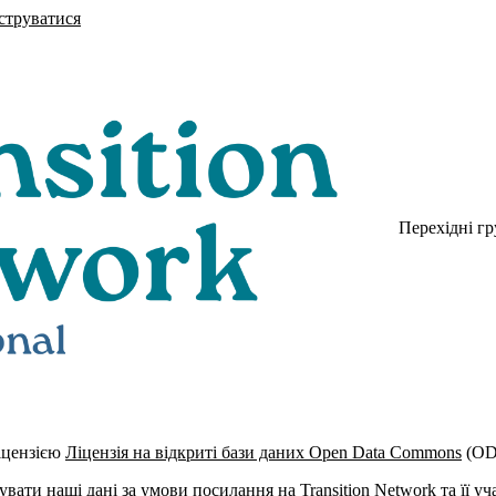
струватися
Перехідні г
ліцензією
Ліцензія на відкриті бази даних Open Data Commons
(OD
ати наші дані за умови посилання на Transition Network та її у