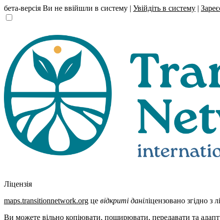
бета-версія
Ви не ввійшли в систему |
Увійдіть в систему
|
Зареє
Ліцензія
maps.transitionnetwork.org
це
відкриті дані
ліцензовано згідно з 
Ви можете вільно копіювати, поширювати, передавати та адаптув