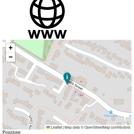
+
−
Leaflet
|
Map data ©
OpenStreetMap
contributors
Posizione