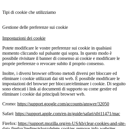
Tipi di cookie che utilizziamo
Gestione delle preferenze sui cookie
Impostazioni dei cookie
Potete modificare le vostre preferenze sui cookie in qualsiasi
momento cliccando sul pulsante qui sopra. In questo modo è
possibile rivisitare il banner di consenso ai cookie e modificare le
proprie preferenze o revocare subito il proprio consenso.
Inoltre, i diversi browser offrono metodi diversi per bloccare ed
eliminare i cookie utilizzati dai siti web. È possibile modificare le
impostazioni del browser per bloccare/eliminare i cookie. Di seguito
sono elencati i link ai documenti di supporto su come gestire ed
eliminare i cookie dai principali browser web.
Cromo:
https://support.google.com/accounts/answer/32050
Safari:
https://support.apple.com/en-in/guide/safari/sfri11471/mac
Firefox:
https://support.mozilla.org/en-US/kb/clear-cookies-and-site-
data-firefox?redirectslug=delete-cookies-remove-info-websites-