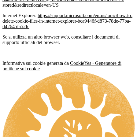
stored&redirectlocale=en-US
Internet Explorer:
https://support.microsoft.com/en-us/topic/how-to-
delete-cookie-files-in-internet-explorer-bca9446f-d873-78de-77ba-
d42645fa52fc
Se si utilizza un altro browser web, consultare i documenti di
supporto ufficiali del browser.
Informativa sui cookie generata da
CookieYes - Generatore di
politiche sui cookie
.