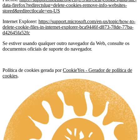
data-firefox?redirectslug=delete-cookies-remove-info-websites-
stored&redirectlocale=en-US
Internet Explorer:
https://support.microsoft.com/en-us/topic/how-to-
delete-cookie-files-in-internet-explorer-bca9446f-d873-78de-77ba-
d42645fa52fc
Se estiver usando qualquer outro navegador da Web, consulte os
documentos oficiais de suporte do navegador.
Política de cookies gerada por
CookieYes - Gerador de política de
cookies
.