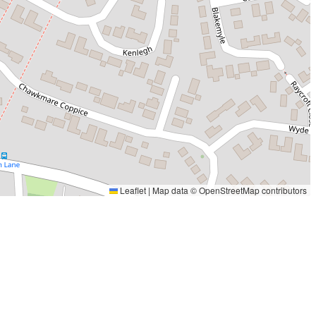
Leaflet
|
Map data ©
OpenStreetMap
contributors