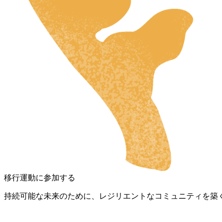
HR
ZH
RU
UK
NL
DA
FI
HU
SV
移行運動に参加する
IT
持続可能な未来のために、レジリエントなコミュニティを築
DE