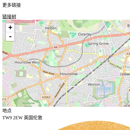
更多链接
链接树
+
-
地点
TW9 2EW 英国伦敦