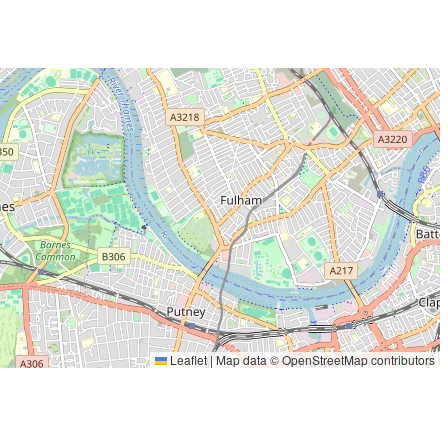
Leaflet
|
Map data ©
OpenStreetMap
contributors