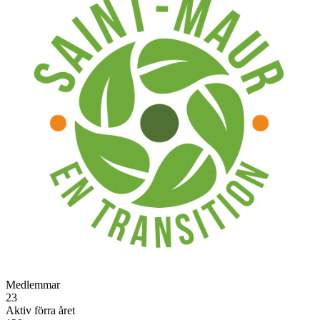
Medlemmar
23
Aktiv förra året