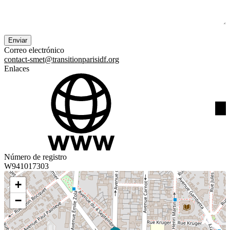
Correo electrónico
contact-smet@transitionparisidf.org
Enlaces
Número de registro
W941017303
+
−