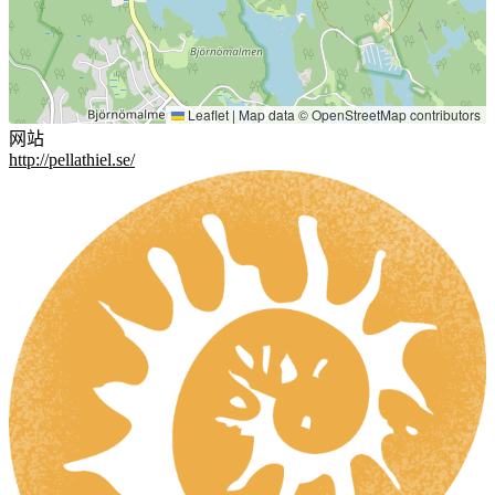
Leaflet
|
Map data ©
OpenStreetMap
contributors
网站
http://pellathiel.se/