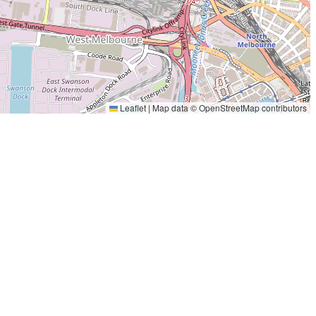
Leaflet
|
Map data ©
OpenStreetMap
contributors