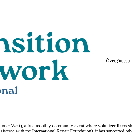
Övergångsgr
Inner West), a free monthly community event where volunteer fixers shar
(registered with the International Repair Foundation), it has supported ot