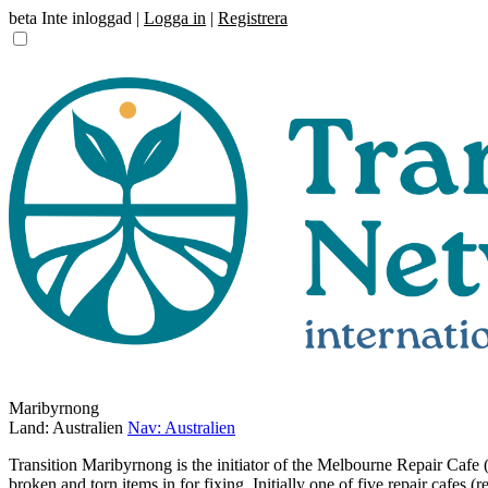
beta
Inte inloggad |
Logga in
|
Registrera
Maribyrnong
Land: Australien
Nav: Australien
Transition Maribyrnong is the initiator of the Melbourne Repair Cafe (
broken and torn items in for fixing. Initially one of five repair cafes 