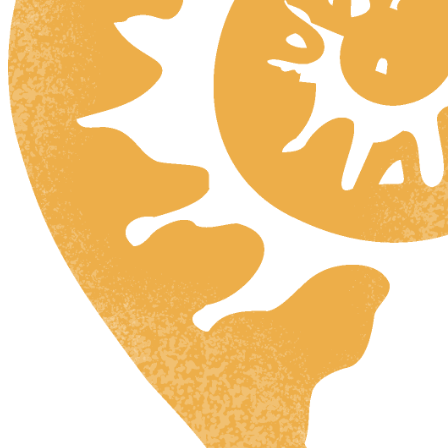
HR
ZH
RU
UK
NL