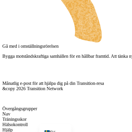
DA
FI
HU
JA
IT
Gå med i omställningsrörelsen
DE
Bygga motståndskraftiga samhällen för en hållbar framtid. Att tänka n
ES
ES_MX
Månatlig e-post för att hjälpa dig på din Transition-resa
ES_CO
&copy 2026 Transition Network
FR
PT
Övergångsgrupper
PT_BR
Nav
Träningsskor
EN
Hälsokontroll
Hjälp