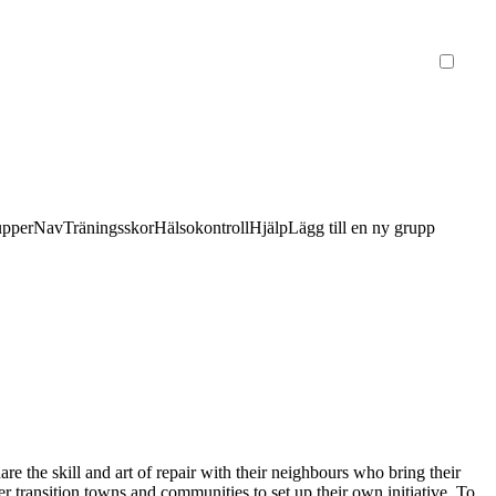
upper
Nav
Träningsskor
Hälsokontroll
Hjälp
Lägg till en ny grupp
e the skill and art of repair with their neighbours who bring their
her transition towns and communities to set up their own initiative. To