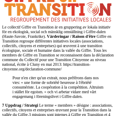
Le collectif Giffre en Transition är en gruppering av lokala initiativ
för en ekologisk, social och mänsklig omställning i Giffre-dalen
(Haute-Savoie, Frankrike).
Värderingar / Raison d'être
Giffre en
Transition regroupe différentes initiatives locales (associations,
collectifs, citoyens et entreprises) qui œuvrent à une transition
écologique, sociale et humaine dans la vallée du Giffre. Tous les
membres de Giffre en Transition se reconnaissent dans la déclaration
commune du Collectif pour une Transition Citoyenne au niveau
national, écrite à Cluny en mai 2013: https://transition-
citoyenne.org/declaration-commune/
Pour n'en citer qu'un extrait, nous préférons dans nos
vies: « une forme de sobriété heureuse à l'ébriété
consumériste. La coopération à la compétition. Altruism
i stället för egoism. » och vi arbetar vidare med vårt
engagemang i föreningslivet i Giffre-dalen.
7 Uppdrag / Strategi
Le terme « membres » désigne : associations,
collectifs, citoyens et entreprises œuvrant pour la Transition dans la
vallée du Giffre.3 missions sont internes à Giffre en Transition et 4