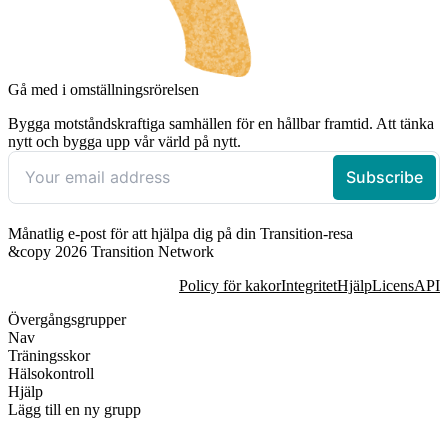
Gå med i omställningsrörelsen
Bygga motståndskraftiga samhällen för en hållbar framtid. Att tänka
nytt och bygga upp vår värld på nytt.
Månatlig e-post för att hjälpa dig på din Transition-resa
&copy 2026 Transition Network
Policy för kakor
Integritet
Hjälp
Licens
API
Övergångsgrupper
Nav
Träningsskor
Hälsokontroll
Hjälp
Lägg till en ny grupp