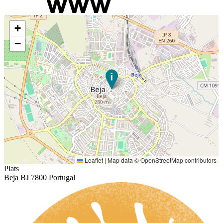
+
−
Leaflet
|
Map data ©
OpenStreetMap
contributors
Plats
Beja BJ 7800 Portugal