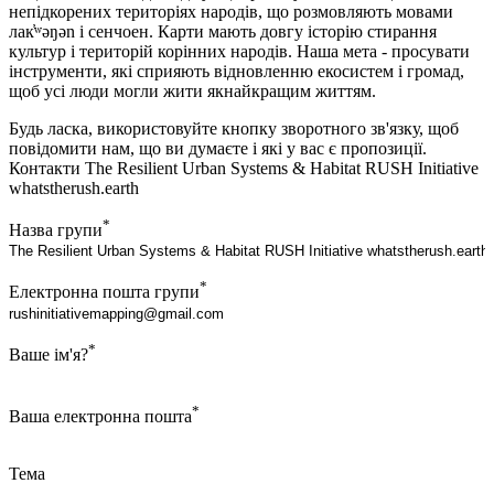
непідкорених територіях народів, що розмовляють мовами
лак̓ʷəŋən і сенчоен. Карти мають довгу історію стирання
культур і територій корінних народів. Наша мета - просувати
інструменти, які сприяють відновленню екосистем і громад,
щоб усі люди могли жити якнайкращим життям.
Будь ласка, використовуйте кнопку зворотного зв'язку, щоб
повідомити нам, що ви думаєте і які у вас є пропозиції.
Контакти The Resilient Urban Systems & Habitat RUSH Initiative
whatstherush.earth
*
Назва групи
*
Електронна пошта групи
*
Ваше ім'я?
*
Ваша електронна пошта
Тема