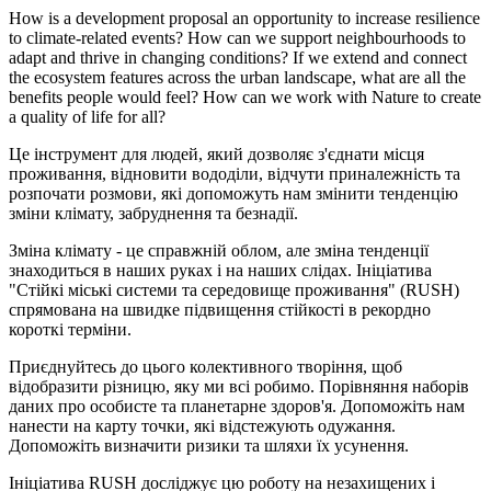
How is a development proposal an opportunity to increase resilience
to climate-related events? How can we support neighbourhoods to
adapt and thrive in changing conditions? If we extend and connect
the ecosystem features across the urban landscape, what are all the
benefits people would feel? How can we work with Nature to create
a quality of life for all?
Це інструмент для людей, який дозволяє з'єднати місця
проживання, відновити вододіли, відчути приналежність та
розпочати розмови, які допоможуть нам змінити тенденцію
зміни клімату, забруднення та безнадії.
Зміна клімату - це справжній облом, але зміна тенденції
знаходиться в наших руках і на наших слідах. Ініціатива
"Стійкі міські системи та середовище проживання" (RUSH)
спрямована на швидке підвищення стійкості в рекордно
короткі терміни.
Приєднуйтесь до цього колективного творіння, щоб
відобразити різницю, яку ми всі робимо. Порівняння наборів
даних про особисте та планетарне здоров'я. Допоможіть нам
нанести на карту точки, які відстежують одужання.
Допоможіть визначити ризики та шляхи їх усунення.
Ініціатива RUSH досліджує цю роботу на незахищених і