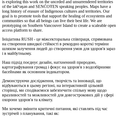
is exploring this work on the unceded and unsurrendered territories
of the lək̓ʷəŋən and SENĆOŦEN speaking peoples. Maps have a
long history of erasure of Indigenous cultures and territories. Our
goal is to promote tools that support the healing of ecosystems and
communities so that all beings can live their best life. We are
prototyping on Southern Vancouver Island to create a scaleable open
access platform to share.
Ініціатива RUSH - це міжсекторальна співпраця, спрямована
на створення швидкої стійкості в рекордно короткі терміни
шляхом залучення людей до створення умов для здоров'я зараз
і в майбутньому.
Наш підхід поєднує дизайн, натхненний природою,
картографування громад і фокус на здоров'я з водозбірними
басейнами як основним індикатором.
Демонструючи дослідження, творчість та інновації, що
відбуваються в цьому регіоні, на інтерактивній цільовій
сторінці, ми сподіваємося забезпечити спільну мову щодо
вразливостей та можливостей для довгострокових дій у сфері
охорони здоров'я та клімату.
Ми хочемо змінити критичні питання, які ставлять під час
зустрічей з планування, такі як: