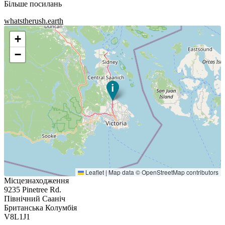
Більше посилань
whatstherush.earth
+
−
Leaflet
|
Map data ©
OpenStreetMap
contributors
Місцезнаходження
9235 Pinetree Rd.
Північний Сааніч
Британська Колумбія
V8L1J1