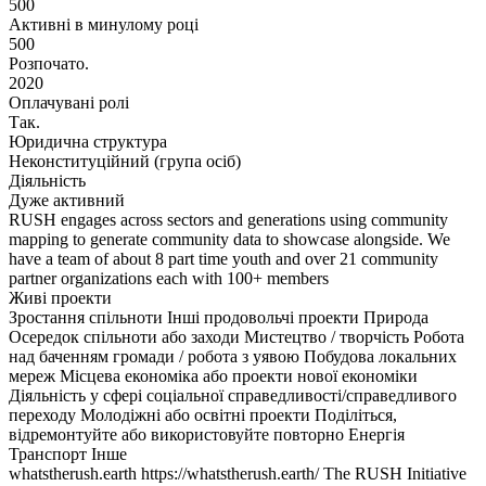
500
Активні в минулому році
500
Розпочато.
2020
Оплачувані ролі
Так.
Юридична структура
Неконституційний (група осіб)
Діяльність
Дуже активний
RUSH engages across sectors and generations using community
mapping to generate community data to showcase alongside. We
have a team of about 8 part time youth and over 21 community
partner organizations each with 100+ members
Живі проекти
Зростання спільноти
Інші продовольчі проекти
Природа
Осередок спільноти або заходи
Мистецтво / творчість
Робота
над баченням громади / робота з уявою
Побудова локальних
мереж
Місцева економіка або проекти нової економіки
Діяльність у сфері соціальної справедливості/справедливого
переходу
Молодіжні або освітні проекти
Поділіться,
відремонтуйте або використовуйте повторно
Енергія
Транспорт
Інше
whatstherush.earth https://whatstherush.earth/ The RUSH Initiative