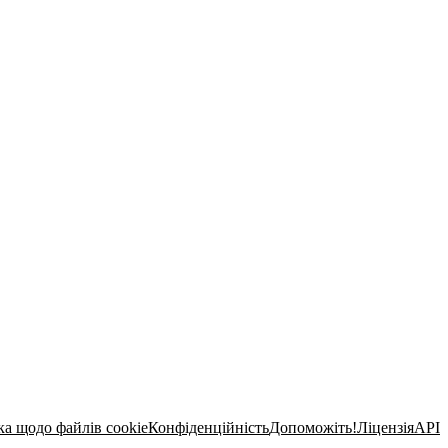
ка щодо файлів cookie
Конфіденційність
Допоможіть!
Ліцензія
API