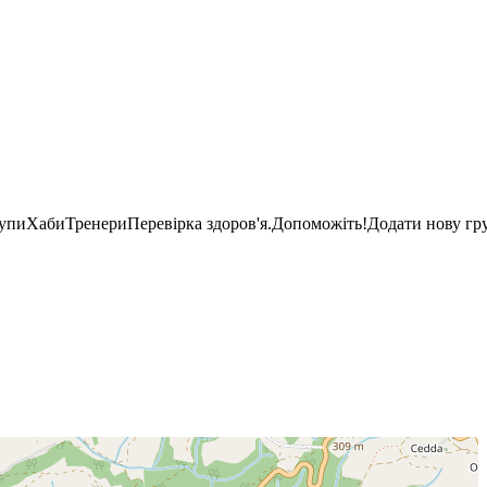
рупи
Хаби
Тренери
Перевірка здоров'я.
Допоможіть!
Додати нову гр