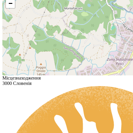
−
Місцезнаходження
3000 Словенія