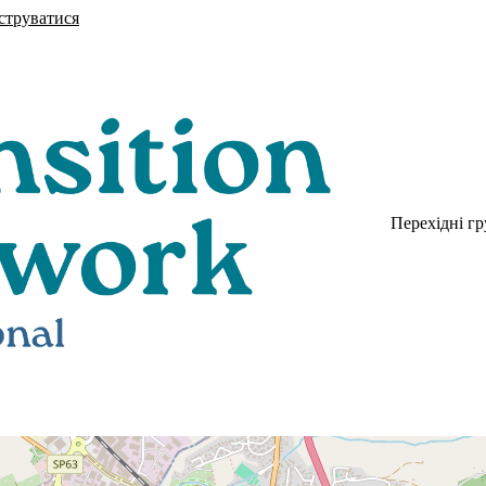
струватися
Перехідні г