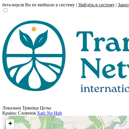
бета-версія
Ви не ввійшли в систему |
Увійдіть в систему
|
Зареє
Локальна Тржніца Цельє
Країна: Словенія
Хаб: No Hub
+