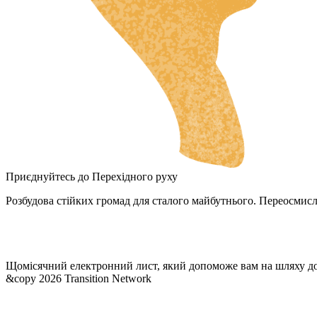
RU
NL
DA
FI
HU
JA
SV
IT
Приєднуйтесь до Перехідного руху
DE
Розбудова стійких громад для сталого майбутнього. Переосмисл
ES
ES_MX
Щомісячний електронний лист, який допоможе вам на шляху д
ES_CO
&copy 2026 Transition Network
FR
PT