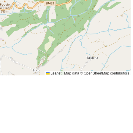
Leaflet
|
Map data ©
OpenStreetMap
contributors