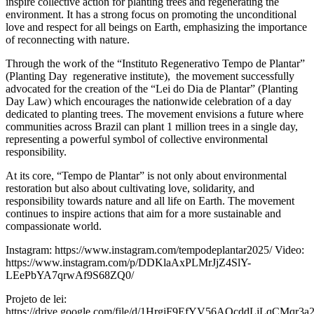
inspire collective action for planting trees and regenerating the
environment. It has a strong focus on promoting the unconditional
love and respect for all beings on Earth, emphasizing the importance
of reconnecting with nature.
Through the work of the “Instituto Regenerativo Tempo de Plantar”
(Planting Day regenerative institute), the movement successfully
advocated for the creation of the “Lei do Dia de Plantar” (Planting
Day Law) which encourages the nationwide celebration of a day
dedicated to planting trees. The movement envisions a future where
communities across Brazil can plant 1 million trees in a single day,
representing a powerful symbol of collective environmental
responsibility.
At its core, “Tempo de Plantar” is not only about environmental
restoration but also about cultivating love, solidarity, and
responsibility towards nature and all life on Earth. The movement
continues to inspire actions that aim for a more sustainable and
compassionate world.
Instagram: https://www.instagram.com/tempodeplantar2025/ Video:
https://www.instagram.com/p/DDKlaAxPLMrJjZ4SlY-
LEePbYA7qrwAf9S68ZQ0/
Projeto de lei:
https://drive.google.com/file/d/1HrgiF9EfYV56AOcddLjLqCMqr3a