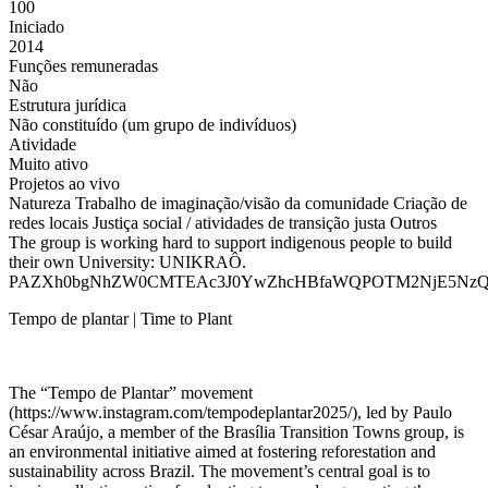
100
Iniciado
2014
Funções remuneradas
Não
Estrutura jurídica
Não constituído (um grupo de indivíduos)
Atividade
Muito ativo
Projetos ao vivo
Natureza
Trabalho de imaginação/visão da comunidade
Criação de
redes locais
Justiça social / atividades de transição justa
Outros
The group is working hard to support indigenous people to build
their own University: UNIKRAÔ.
PAZXh0bgNhZW0CMTEAc3J0YwZhcHBfaWQPOTM2NjE5NzQzM
Tempo de plantar | Time to Plant
The “Tempo de Plantar” movement
(https://www.instagram.com/tempodeplantar2025/), led by Paulo
César Araújo, a member of the Brasília Transition Towns group, is
an environmental initiative aimed at fostering reforestation and
sustainability across Brazil. The movement’s central goal is to