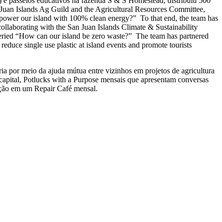
e passeios educativos na fazenda S & S Homestead, distribuiu 500
 Juan Islands Ag Guild and the Agricultural Resources Committee,
 power our island with 100% clean energy?” To that end, the team has
is collaborating with the San Juan Islands Climate & Sustainability
ueried “How can our island be zero waste?” The team has partnered
duce single use plastic at island events and promote tourists
a por meio da ajuda mútua entre vizinhos em projetos de agricultura
capital, Potlucks with a Purpose mensais que apresentam conversas
ipação em um Repair Café mensal.