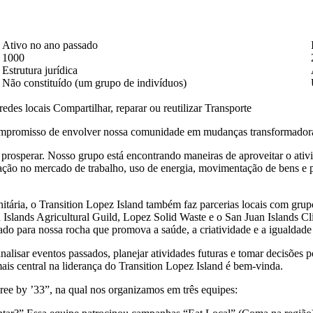
Ativo no ano passado
1000
Estrutura jurídica
Não constituído (um grupo de indivíduos)
redes locais
Compartilhar, reparar ou reutilizar
Transporte
ompromisso de envolver nossa comunidade em mudanças transformadoras
 prosperar. Nosso grupo está encontrando maneiras de aproveitar o ativi
ção no mercado de trabalho, uso de energia, movimentação de bens e pes
itária, o Transition Lopez Island também faz parcerias locais com 
Islands Agricultural Guild, Lopez Solid Waste e o San Juan Islands C
ado para nossa rocha que promova a saúde, a criatividade e a igualdade 
isar eventos passados, planejar atividades futuras e tomar decisões po
is central na liderança do Transition Lopez Island é bem-vinda.
ee by ’33”, na qual nos organizamos em três equipes: