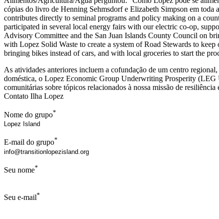
Alimentos/Agricultura/Água perguntou: “Como Lopez pode se aliment
cópias do livro de Henning Sehmsdorf e Elizabeth Simpson em toda 
contributes directly to seminal programs and policy making on a cou
participated in several local energy fairs with our electric co-op, suppo
Advisory Committee and the San Juan Islands County Council on bring
with Lopez Solid Waste to create a system of Road Stewards to keep o
bringing bikes instead of cars, and with local groceries to start the p
As atividades anteriores incluem a cofundação de um centro regional
doméstica, o Lopez Economic Group Underwriting Prosperity (LEG UP)
comunitárias sobre tópicos relacionados à nossa missão de resiliência
Contato Ilha Lopez
*
Nome do grupo
*
E-mail do grupo
*
Seu nome
*
Seu e-mail