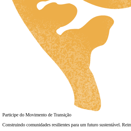
HR
ZH
RU
UK
NL
DA
FI
HU
JA
SV
Participe do Movimento de Transição
IT
Construindo comunidades resilientes para um futuro sustentável. Rei