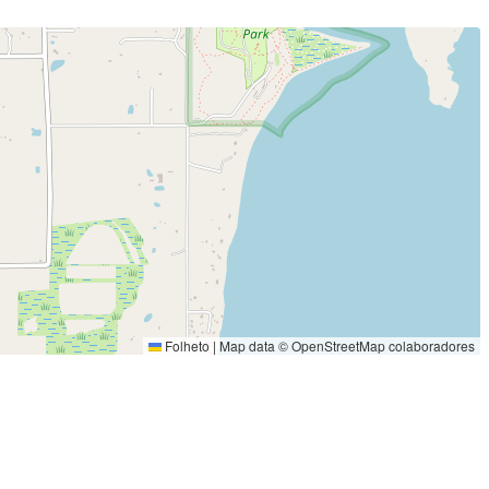
Folheto
|
Map data ©
OpenStreetMap
colaboradores