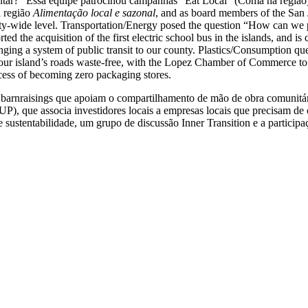
ar?” Essa equipe patrocinou campanhas “Eat Local” (Coma na região) 
a região
Alimentação local e sazonal
, and as board members of the San
nty-wide level. Transportation/Energy posed the question “How can we
rted the acquisition of the first electric school bus in the islands, and 
ing a system of public transit to our county. Plastics/Consumption q
ur island’s roads waste-free, with the Lopez Chamber of Commerce to re
rocess of becoming zero packaging stores.
, barnraisings que apoiam o compartilhamento de mão de obra comunitári
, que associa investidores locais a empresas locais que precisam de 
 e sustentabilidade, um grupo de discussão Inner Transition e a partic