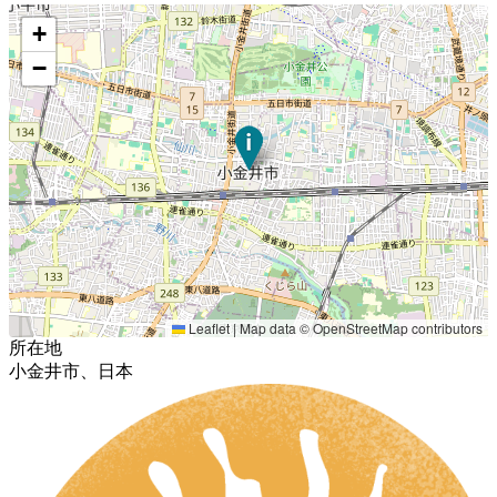
+
−
Leaflet
|
Map data ©
OpenStreetMap
contributors
所在地
小金井市、日本