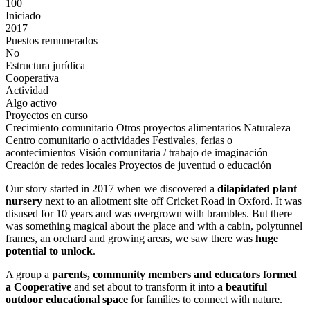
100
Iniciado
2017
Puestos remunerados
No
Estructura jurídica
Cooperativa
Actividad
Algo activo
Proyectos en curso
Crecimiento comunitario
Otros proyectos alimentarios
Naturaleza
Centro comunitario o actividades
Festivales, ferias o
acontecimientos
Visión comunitaria / trabajo de imaginación
Creación de redes locales
Proyectos de juventud o educación
Our story started in 2017 when we discovered a
dilapidated plant
nursery
next to an allotment site off Cricket Road in Oxford. It was
disused for 10 years and was overgrown with brambles. But there
was something magical about the place and with a cabin, polytunnel
frames, an orchard and growing areas, we saw there was
huge
potential to unlock
.
A group a
parents, community members and educators formed
a Cooperative
and set about to transform it into
a beautiful
outdoor educational space
for families to connect with nature.