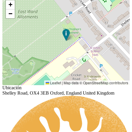
+
−
Leaflet
|
Map data ©
OpenStreetMap
contributors
Ubicación
Shelley Road, OX4 3EB Oxford, England United Kingdom