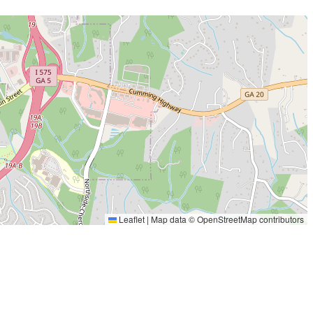
Leaflet
|
Map data ©
OpenStreetMap
contributors