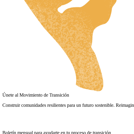
HR
ZH
RU
UK
NL
DA
FI
HU
JA
SV
Únete al Movimiento de Transición
IT
Construir comunidades resilientes para un futuro sostenible. Reimagin
DE
ES
Boletín mensual para ayudarte en tu proceso de transición
ES_CO