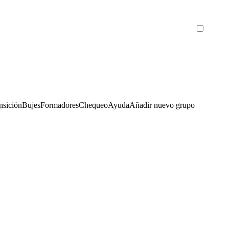
nsición
Bujes
Formadores
Chequeo
Ayuda
Añadir nuevo grupo