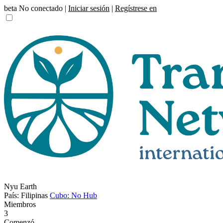
beta
No conectado |
Iniciar sesión
|
Regístrese en
Nyu Earth
País: Filipinas
Cubo: No Hub
Miembros
3
Comenzó