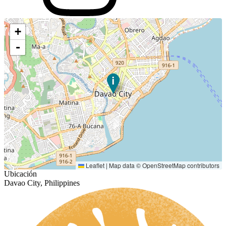
+
-
Leaflet
|
Map data ©
OpenStreetMap
contributors
Ubicación
Davao City, Philippines