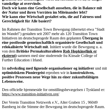
vanskelige at overvinde.
Doch wie kann eine Gesellschaft aussehen, die in Balance mit
der Natur und ihren Vorräten im Miteinander lebt?
Wie kann eine Wirtschaft gestaltet sein, die auf Fairness und
Gerechtigkeit für Alle basiert?
Im Rahmen der Transition Town Bewegung (übersetzt etwa "Stadt
im Wandel") gestalten seit 2007 mehr als 120 Transition Town
Initiativen im deutschsprogede Raum den geplanten
Übergang in
eine postfossile gemeinschaftlich organisierte Gesellschaft und
relokalisierte Wirtschaft mit
. Initiiert wurde die Bewegung u. a.
von dem
Britiske Permakulturalisten
Rob Hopkins
(link er
eksternt)
sammen med sine studerende fra Kinsale College of
Further Education i Irland.
Im
udveksling med lignende organisationer og initiativer
und mit
optimistiskem Pioniergeist
erproben wir in
konstruktiven,
positive Prozessen neue Wege hin zu einer zukunftsfähigen
Lebensweise.
Den officielle hjemmeside for omstillingsbevægelsen i Tyskland er:
https://www.transition-initiativen.org/
Der Verein Transition Netzwerk e.V., Alter Graben 15 , 96049
Bamberg ist die Stimme der Bewegung im deutschsprogede Raum.