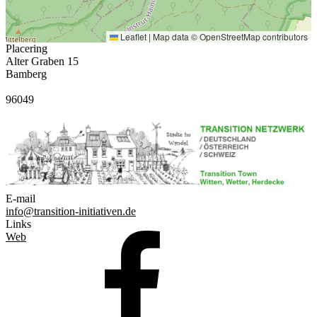
Leaflet
|
Map data ©
OpenStreetMap
contributors
Placering
Alter Graben 15
Bamberg
96049
E-mail
info@transition-initiativen.de
Links
Web