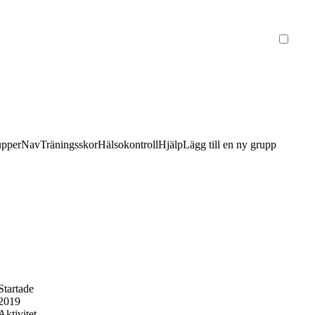
upper
Nav
Träningsskor
Hälsokontroll
Hjälp
Lägg till en ny grupp
Startade
2019
Aktivitet