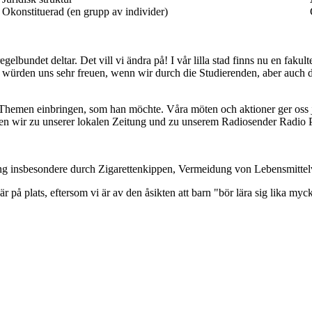
Okonstituerad (en grupp av individer)
gelbundet deltar. Det vill vi ändra på! I vår lilla stad finns nu en fakul
 und würden uns sehr freuen, wenn wir durch die Studierenden, aber au
n de Themen einbringen, som han möchte. Våra möten och aktioner ger os
egen wir zu unserer lokalen Zeitung und zu unserem Radiosender Radio 
 insbesondere durch Zigarettenkippen, Vermeidung von Lebensmittel
 på plats, eftersom vi är av den åsikten att barn "bör lära sig lika myc