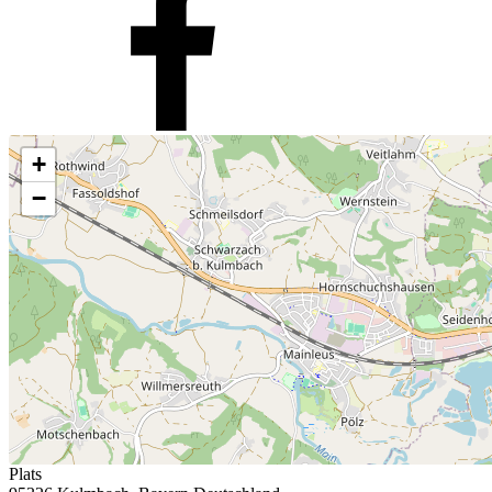
+
−
Plats