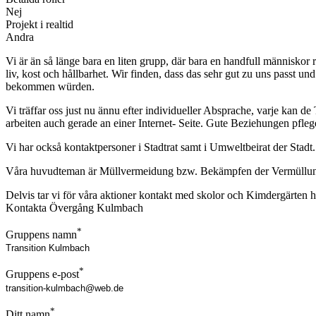
Nej
Projekt i realtid
Andra
Vi är än så länge bara en liten grupp, där bara en handfull människor re
liv, kost och hållbarhet. Wir finden, dass das sehr gut zu uns passt
bekommen würden.
Vi träffar oss just nu ännu efter individueller Absprache, varje ka
arbeiten auch gerade an einer Internet- Seite. Gute Beziehungen pfl
Vi har också kontaktpersoner i Stadtrat samt i Umweltbeirat der Stadt.
Våra huvudteman är Müllvermeidung bzw. Bekämpfen der Vermüllung
Delvis tar vi för våra aktioner kontakt med skolor och Kimdergärten här
Kontakta Övergång Kulmbach
*
Gruppens namn
*
Gruppens e-post
*
Ditt namn