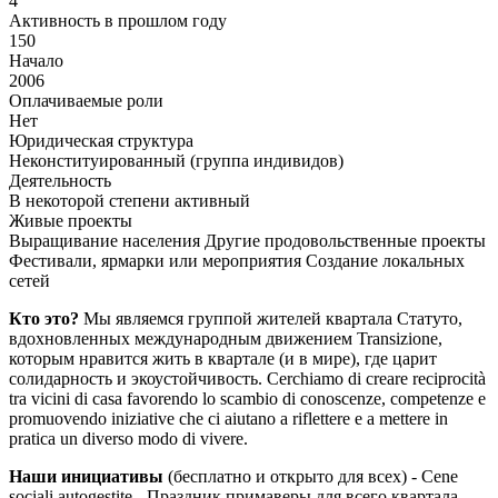
4
Активность в прошлом году
150
Начало
2006
Оплачиваемые роли
Нет
Юридическая структура
Неконституированный (группа индивидов)
Деятельность
В некоторой степени активный
Живые проекты
Выращивание населения
Другие продовольственные проекты
Фестивали, ярмарки или мероприятия
Создание локальных
сетей
Кто это?
Мы являемся группой жителей квартала Статуто,
вдохновленных международным движением Transizione,
которым нравится жить в квартале (и в мире), где царит
солидарность и экоустойчивость. Cerchiamo di creare reciprocità
tra vicini di casa favorendo lo scambio di conoscenze, competenze e
promuovendo iniziative che ci aiutano a riflettere e a mettere in
pratica un diverso modo di vivere.
Наши инициативы
(бесплатно и открыто для всех) - Cene
sociali autogestite - Праздник примаверы для всего квартала -