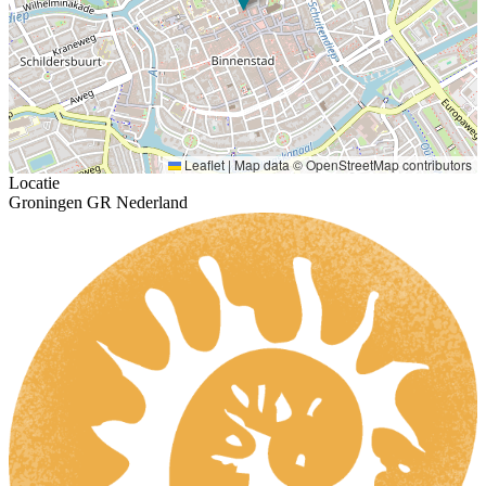
Leaflet
|
Map data ©
OpenStreetMap
contributors
Locatie
Groningen GR Nederland