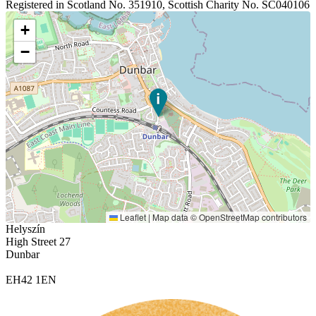
Registered in Scotland No. 351910, Scottish Charity No. SC040106
+
−
Leaflet
|
Map data ©
OpenStreetMap
contributors
Helyszín
High Street 27
Dunbar
EH42 1EN