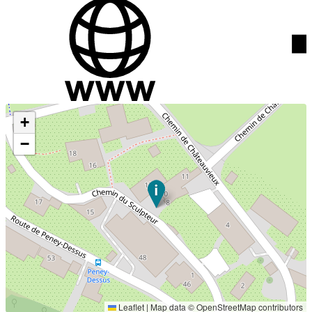
+
−
Leaflet
|
Map data ©
OpenStreetMap
contributors