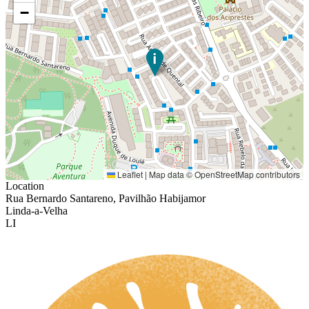
−
Leaflet
|
Map data ©
OpenStreetMap
contributors
Location
Rua Bernardo Santareno, Pavilhão Habijamor
Linda-a-Velha
LI