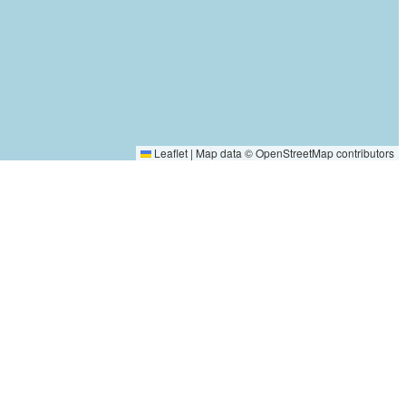
Leaflet
|
Map data ©
OpenStreetMap
contributors