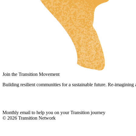
RU
UK
NL
DA
FI
HU
JA
SV
Join the Transition Movement
IT
Building resilient communities for a sustainable future. Re-imagining
DE
ES
Monthly email to help you on your Transition journey
ES_MX
© 2026 Transition Network
ES_CO
FR