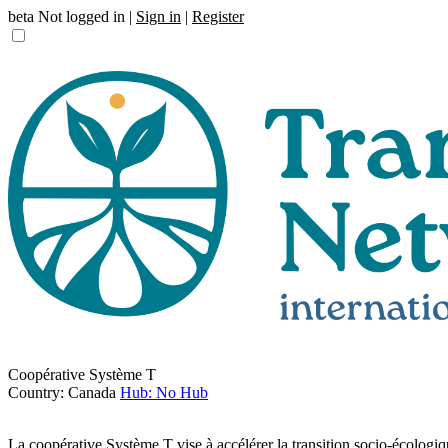
beta
Not logged in |
Sign in
|
Register
Coopérative Système T
Country: Canada
Hub: No Hub
La coopérative Système T vise à accélérer la transition socio-écologi