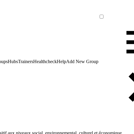
oups
Hubs
Trainers
Healthcheck
Help
Add New Group
itif aux niveaux social, environnemental, culturel et économique.