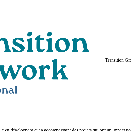
Transition Gr
que en développant et en accompagnant des projets qui ont un impact pos