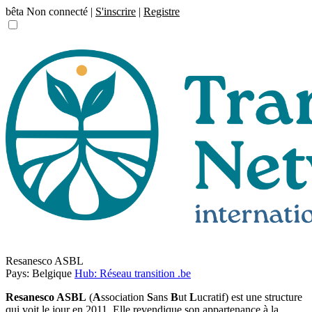
bêta
Non connecté |
S'inscrire
|
Registre
Resanesco ASBL
Pays: Belgique
Hub: Réseau transition .be
Resanesco ASBL
(
A
ssociation
S
ans
B
ut
L
ucratif) est une structure
qui voit le jour en 2011. Elle revendique son appartenance à la