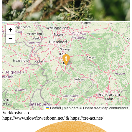
+
−
Leaflet
|
Map data ©
OpenStreetMap
contributors
Verkkosivusto
https://www.slowflowerbonn.net/ & https://cre-act.net/