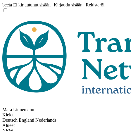
beeta
Ei kirjautunut sisään |
Kirjaudu sisään
|
Rekisteröi
Mara Linnemann
Kielet
Deutsch
Englanti
Nederlands
Alueet
NRW