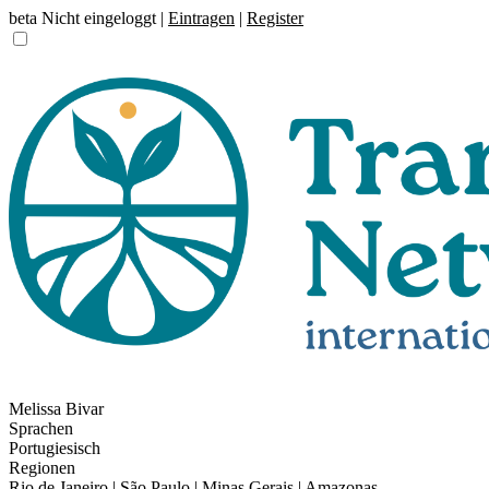
beta
Nicht eingeloggt |
Eintragen
|
Register
Melissa Bivar
Sprachen
Portugiesisch
Regionen
Rio de Janeiro | São Paulo | Minas Gerais | Amazonas